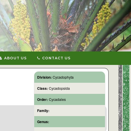
ABOUT US
CONTACT US
Division:
Cycadophyta
Class:
Cycadopsida
Order:
Cycadales
Family:
Genus: