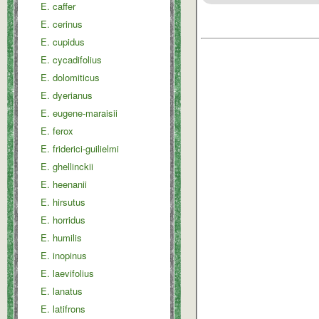
E. caffer
E. cerinus
E. cupidus
E. cycadifolius
E. dolomiticus
E. dyerianus
E. eugene-maraisii
E. ferox
E. friderici-guilielmi
E. ghellinckii
E. heenanii
E. hirsutus
E. horridus
E. humilis
E. inopinus
E. laevifolius
E. lanatus
E. latifrons