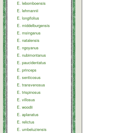
E. lebomboensis
E. lehmannii
E. longifolius
E. middelburgensis
E. msinganus
E. natalensis
E. ngoyanus
E. nubimontanus
E. paucidentatus
E. princeps
E. senticosus
E. transvenosus
E. trispinosus
E. villosus
E. woodii
E. aplanatus
E. relictus
E. umbeluziensis