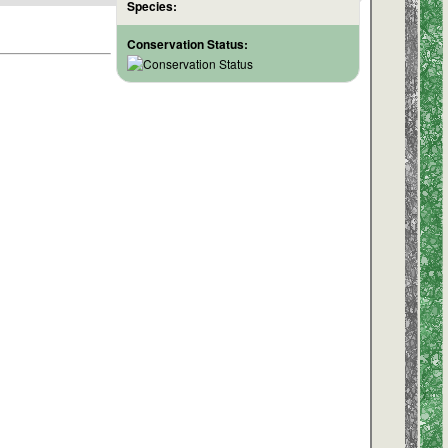
Species:
Conservation Status: